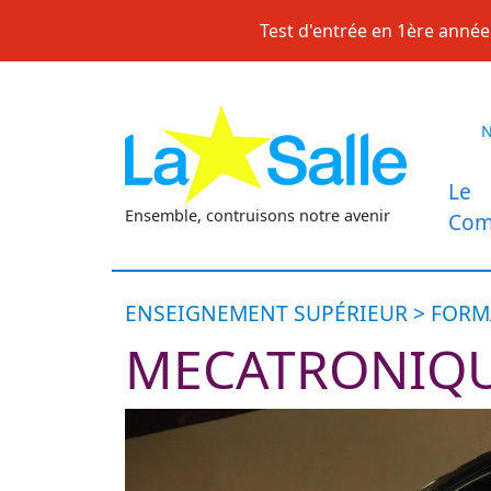
Skip
Test d'entrée en 1ère année 
to
content
Le
Ensemble, contruisons notre avenir
Com
ENSEIGNEMENT SUPÉRIEUR > FORM
MECATRONIQU