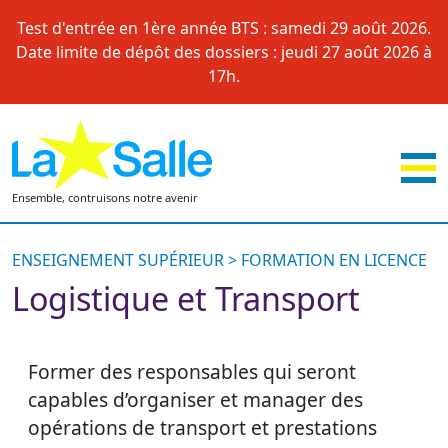
Skip
Test d'entrée en 1ère année BTS : samedi 29 août 2026.
to
Date limite de dépôt des dossiers : jeudi 27 août 2026 à
content
17h.
Ensemble, contruisons notre avenir
ENSEIGNEMENT SUPÉRIEUR > FORMATION EN LICENCE
Logistique et Transport
Former des responsables qui seront
capables d’organiser et manager des
opérations de transport et prestations