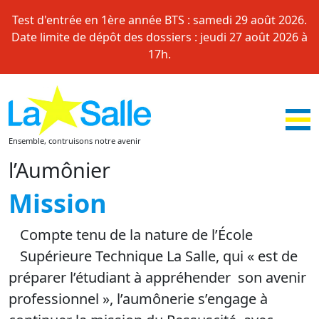
Skip
Test d'entrée en 1ère année BTS : samedi 29 août 2026.
to
Date limite de dépôt des dossiers : jeudi 27 août 2026 à
content
17h.
Ensemble, contruisons notre avenir
l’Aumônier
Mission
Compte tenu de la nature de l’École
Supérieure Technique La Salle, qui « est de
préparer l’étudiant à appréhender son avenir
professionnel », l’aumônerie s’engage à