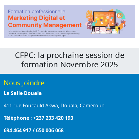
CFPC: la prochaine session de
formation Novembre 2025
Nous Joindre
La Salle Douala
411 rue Foucauld Akwa, Douala, Cameroun
Téléphone : +237 233 420 193
694 464 917 / 650 006 068