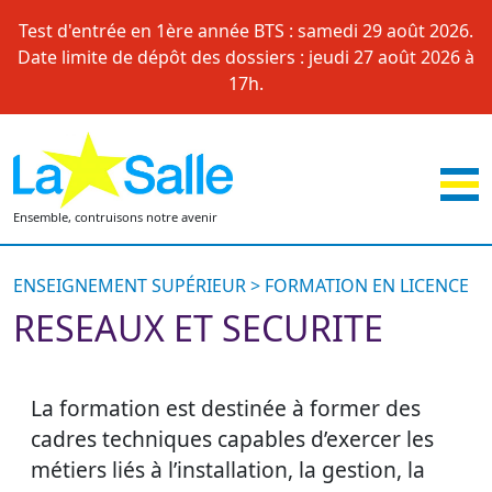
Skip
Test d'entrée en 1ère année BTS : samedi 29 août 2026.
to
Date limite de dépôt des dossiers : jeudi 27 août 2026 à
content
17h.
Ensemble, contruisons notre avenir
ENSEIGNEMENT SUPÉRIEUR > FORMATION EN LICENCE
RESEAUX ET SECURITE
La formation est destinée à former des
cadres techniques capables d’exercer les
métiers liés à l’installation, la gestion, la