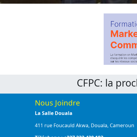
CFPC: la pro
Nous Joindre
La Salle Douala
411 rue Foucauld Akwa, Douala, Cameroun