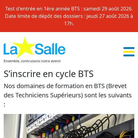
Skip
Test d'entrée en 1ère année BTS : samedi 29 août 2026.
to
Date limite de dépôt des dossiers : jeudi 27 août 2026 à
content
17h.
Ensemble, contruisons notre avenir
S’inscrire en cycle BTS
Nos domaines de formation en BTS (Brevet
des Techniciens Supérieurs) sont les suivants
: