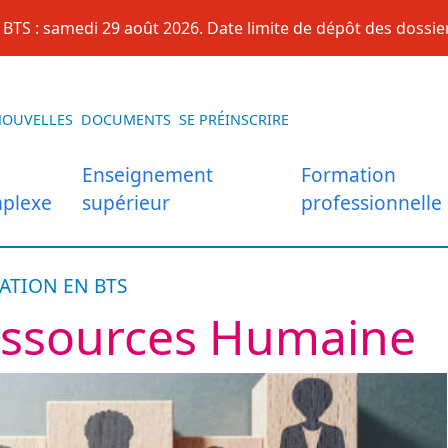
BTS : samedi 29 août 2026. Date limite de dépôt des dossier
NOUVELLES
DOCUMENTS
SE PRÉINSCRIRE
Enseignement
Formation
plexe
supérieur
professionnelle
ATION EN BTS
essources Humaine