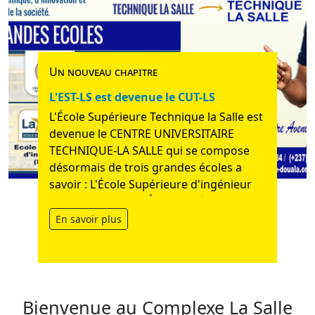
Un nouveau chapitre
L'EST-LS est devenue le CUT-LS
L'École Supérieure Technique la Salle est
devenue le CENTRE UNIVERSITAIRE
TECHNIQUE-LA SALLE qui se compose
désormais de trois grandes écoles a
savoir : L'École Supérieure d'ingénieur
La Salle (l'ESI-LS), l'École Supérieure de
Gestion et de Management La Salle
En savoir plus
(l'ESGM-LS et l'École Supérieure des
Sciences et Techniques La Salle (L'ESST-
LS).
Bienvenue au Complexe La Salle