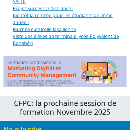
SALLE
Projet Success : C’est lancé !
Bientôt la rentrée pour les étudiants de 2ème
année !
Journée culturelle lasallienne
Viste des élèves de terminale lycée Polyvalent de
Bonabéri
CFPC: la prochaine session de
formation Novembre 2025
Nous Joindre