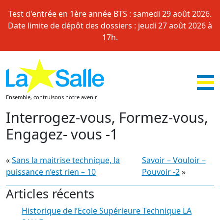
Skip
Test d'entrée en 1ère année BTS : samedi 29 août 2026.
to
Date limite de dépôt des dossiers : jeudi 27 août 2026 à
content
17h.
Ensemble, contruisons notre avenir
Interrogez-vous, Formez-vous,
Engagez- vous -1
«
Sans la maitrise technique, la
Savoir – Vouloir –
puissance n’est rien – 10
Pouvoir -2
»
Articles récents
Historique de l’Ecole Supérieure Technique LA