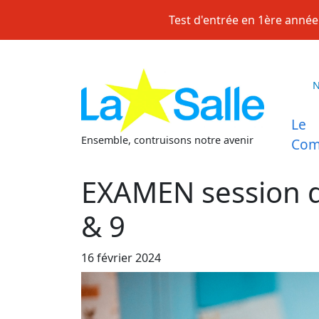
Skip
Test d'entrée en 1ère année 
to
content
Le
Ensemble, contruisons notre avenir
Com
EXAMEN session d
& 9
16 février 2024