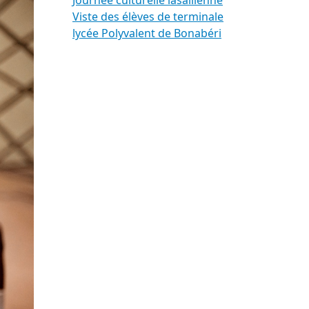
Journée culturelle lasallienne
Viste des élèves de terminale
lycée Polyvalent de Bonabéri