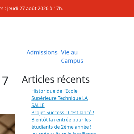
s : jeudi 27 août 2026 à 17h.
Admissions
Vie au
Campus
 7
Articles récents
Historique de l’Ecole
Supérieure Technique LA
SALLE
Projet Success : C’est lancé !
Bientôt la rentrée pour les
étudiants de 2ème année !