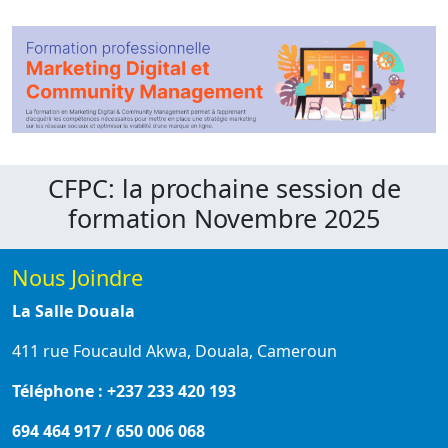
CFPC: la prochaine session de
formation Novembre 2025
Nous Joindre
La Salle Douala
411 rue Foucauld Akwa, Douala, Cameroun
Téléphone : +237 233 420 193
694 464 917 / 650 006 068