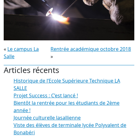
«
Le campus La
Rentrée académique octobre 2018
Salle
»
Articles récents
Historique de l’Ecole Supérieure Technique LA
SALLE
Projet Success : C’est lancé !
Bientôt la rentrée pour les étudiants de 2ème
année !
Journée culturelle lasallienne
Viste des élèves de terminale lycée Polyvalent de
Bonabéri