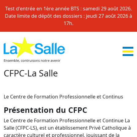
Skip
Test d'entrée en 1ère année BTS : samedi 29 août 2026.
to
Date limite de dépôt des dossiers : jeudi 27 août 2026 à
content
17h.
Ensemble, contruisons notre avenir
CFPC-La Salle
Le Centre de Formation Professionnelle et Continus
Présentation du CFPC
Le Centre de Formation Professionnelle et Continue La
Salle (CFPC-LS), est un établissement Privé Catholique à
caractère culturel et professionnel, jouissant de la