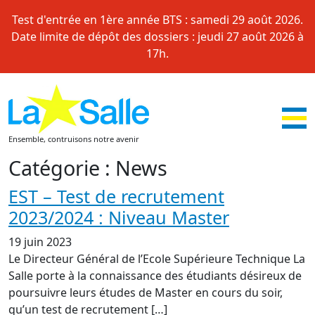
Skip
Test d'entrée en 1ère année BTS : samedi 29 août 2026.
to
Date limite de dépôt des dossiers : jeudi 27 août 2026 à
content
17h.
Ensemble, contruisons notre avenir
Catégorie :
News
EST – Test de recrutement
2023/2024 : Niveau Master
19 juin 2023
Le Directeur Général de l’Ecole Supérieure Technique La
Salle porte à la connaissance des étudiants désireux de
poursuivre leurs études de Master en cours du soir,
qu’un test de recrutement […]