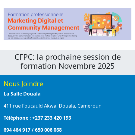
CFPC: la prochaine session de
formation Novembre 2025
Nous Joindre
La Salle Douala
411 rue Foucauld Akwa, Douala, Cameroun
Téléphone : +237 233 420 193
694 464 917 / 650 006 068