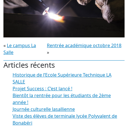
«
Le campus La
Rentrée académique octobre 2018
Salle
»
Articles récents
Historique de l’Ecole Supérieure Technique LA
SALLE
Projet Success : C’est lancé !
Bientôt la rentrée pour les étudiants de 2ème
année !
Journée culturelle lasallienne
Viste des élèves de terminale lycée Polyvalent de
Bonabéri